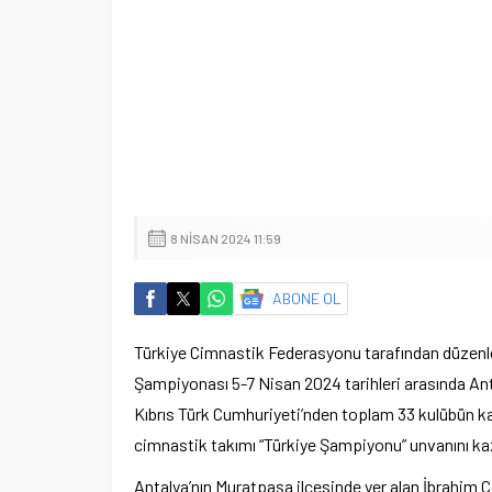
8 NISAN 2024 11:59
ABONE OL
Türkiye Cimnastik Federasyonu tarafından düzenle
Şampiyonası 5-7 Nisan 2024 tarihleri arasında Ant
Kıbrıs Türk Cumhuriyeti’nden toplam 33 kulübün k
cimnastik takımı “Türkiye Şampiyonu” unvanını ka
Antalya’nın Muratpaşa ilçesinde yer alan İbrahim