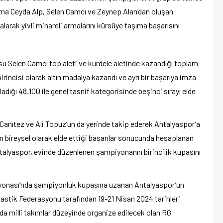
ma Ceyda Alp, Selen Camcı ve Zeynep Alan’dan oluşan
 alarak yivli minareli armalarını kürsüye taşıma başarısını
cusu Selen Camcı top aleti ve kurdele aletinde kazandığı toplam
rincisi olarak altın madalya kazandı ve ayrı bir başarıya imza
adığı 48.100 ile genel tasnif kategorisinde beşinci sırayı elde
Canıtez ve Ali Topuz’un da yerinde takip ederek Antalyaspor’a
n bireysel olarak elde ettiği başarılar sonucunda hesaplanan
ntalyaspor, evinde düzenlenen şampiyonanın birincilik kupasını
iyonası’nda şampiyonluk kupasına uzanan Antalyaspor’un
nastik Federasyonu tarafından 19-21 Nisan 2024 tarihleri
da milli takımlar düzeyinde organize edilecek olan RG