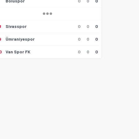
6
Boluspor
0
0
0
8
Sivasspor
0
0
0
9
Ümraniyespor
0
0
0
0
Van Spor FK
0
0
0