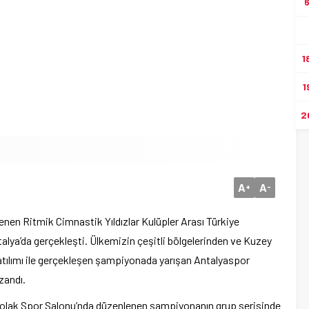
1
1
2
A
A
+
-
nen Ritmik Cimnastik Yıldızlar Kulüpler Arası Türkiye
alya’da gerçekleşti. Ülkemizin çeşitli bölgelerinden ve Kuzey
atılımı ile gerçekleşen şampiyonada yarışan Antalyaspor
zandı.
 Çolak Spor Salonu’nda düzenlenen şampiyonanın grup serisinde