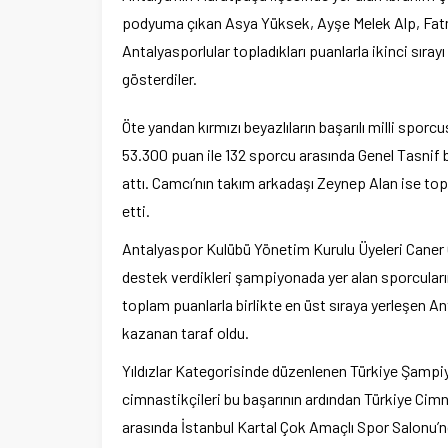
podyuma çıkan Asya Yüksek, Ayşe Melek Alp, Fat
Antalyasporlular topladıkları puanlarla ikinci sırayı
gösterdiler.
Öte yandan kırmızı beyazlıların başarılı milli spor
53.300 puan ile 132 sporcu arasında Genel Tasnif bi
attı. Camcı’nın takım arkadaşı Zeynep Alan ise topl
etti.
Antalyaspor Kulübü Yönetim Kurulu Üyeleri Caner 
destek verdikleri şampiyonada yer alan sporcuları
toplam puanlarla birlikte en üst sıraya yerleşen A
kazanan taraf oldu.
Yıldızlar Kategorisinde düzenlenen Türkiye Şamp
cimnastikçileri bu başarının ardından Türkiye Cim
arasında İstanbul Kartal Çok Amaçlı Spor Salonu’n