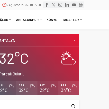
6 Ağustos 2026, 19:04:52
ŞLAR
ANTALYASPOR
KÜNYE
TARAFTAR
ANTALYA
32°C
Parçalı Bulutlu
UM
CTS
PAZ
PTS
32°C
32°C
32°C
34°C