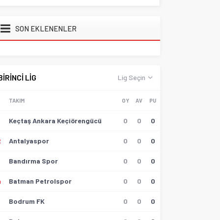
SON EKLENENLER
BİRİNCİ LİG
Lig Seçin
TAKIM
OY
AV
PU
Keçtaş Ankara Keçiörengücü
0
0
0
2
Antalyaspor
0
0
0
3
Bandırma Spor
0
0
0
4
Batman Petrolspor
0
0
0
5
Bodrum FK
0
0
0