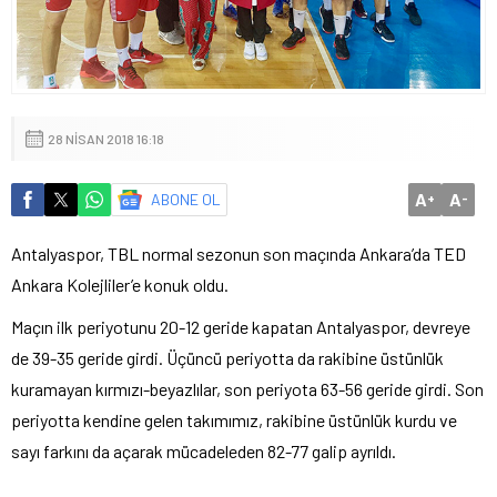
28 NISAN 2018 16:18
A
A
ABONE OL
+
-
Antalyaspor, TBL normal sezonun son maçında Ankara’da TED
Ankara Kolejliler’e konuk oldu.
Maçın ilk periyotunu 20-12 geride kapatan Antalyaspor, devreye
de 39-35 geride girdi. Üçüncü periyotta da rakibine üstünlük
kuramayan kırmızı-beyazlılar, son periyota 63-56 geride girdi. Son
periyotta kendine gelen takımımız, rakibine üstünlük kurdu ve
sayı farkını da açarak mücadeleden 82-77 galip ayrıldı.