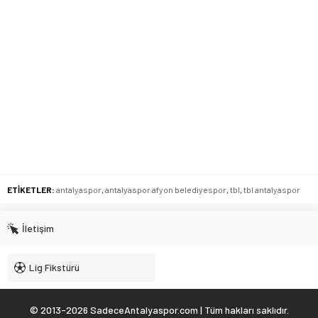
ETİKETLER:
antalyaspor
,
antalyaspor afyon belediyespor
,
tbl
,
tbl antalyaspor
İletişim
Lig Fikstürü
© 2013-2026 SadeceAntalyaspor.com | Tüm hakları saklıdır.