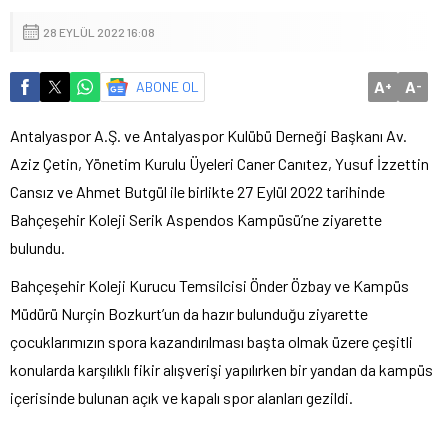
28 EYLÜL 2022 16:08
A
A
ABONE OL
+
-
Antalyaspor A.Ş. ve Antalyaspor Kulübü Derneği Başkanı Av.
Aziz Çetin, Yönetim Kurulu Üyeleri Caner Canıtez, Yusuf İzzettin
Cansız ve Ahmet Butgül ile birlikte 27 Eylül 2022 tarihinde
Bahçeşehir Koleji Serik Aspendos Kampüsü’ne ziyarette
bulundu.
Bahçeşehir Koleji Kurucu Temsilcisi Önder Özbay ve Kampüs
Müdürü Nurçin Bozkurt’un da hazır bulunduğu ziyarette
çocuklarımızın spora kazandırılması başta olmak üzere çeşitli
konularda karşılıklı fikir alışverişi yapılırken bir yandan da kampüs
içerisinde bulunan açık ve kapalı spor alanları gezildi.