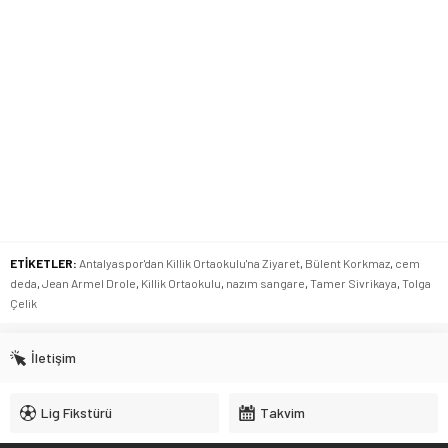
ETİKETLER:
Antalyaspor'dan Killik Ortaokulu'na Ziyaret
,
Bülent Korkmaz
,
cem
deda
,
Jean Armel Drole
,
Killik Ortaokulu
,
nazım sangare
,
Tamer Sivrikaya
,
Tolga
Çelik
İletişim
Lig Fikstürü
Takvim