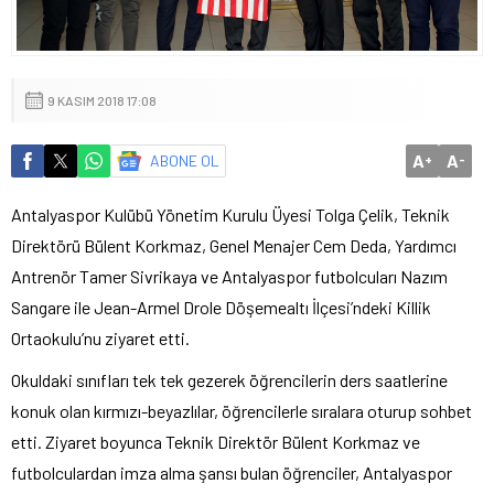
9 KASIM 2018 17:08
A
A
ABONE OL
+
-
Antalyaspor Kulübü Yönetim Kurulu Üyesi Tolga Çelik, Teknik
Direktörü Bülent Korkmaz, Genel Menajer Cem Deda, Yardımcı
Antrenör Tamer Sivrikaya ve Antalyaspor futbolcuları Nazım
Sangare ile Jean-Armel Drole Döşemealtı İlçesi’ndeki Killik
Ortaokulu’nu ziyaret etti.
Okuldaki sınıfları tek tek gezerek öğrencilerin ders saatlerine
konuk olan kırmızı-beyazlılar, öğrencilerle sıralara oturup sohbet
etti. Ziyaret boyunca Teknik Direktör Bülent Korkmaz ve
futbolculardan imza alma şansı bulan öğrenciler, Antalyaspor