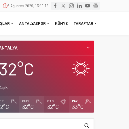
6 Ağustos 2026, 13:40:19
ŞLAR
ANTALYASPOR
KÜNYE
TARAFTAR
ANTALYA
32°C
Açık
ER
CUM
CTS
PAZ
32°C
32°C
32°C
33°C