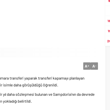
1
1
2
A
A
+
-
numara transferi yaparak transferi kapamayı planlayan
r isimle daha görüşüldüğü öğrenildi.
 bir yıl daha sözleşmesi bulunan ve Sampdoria’nın da devrede
yokladığı belirtildi.