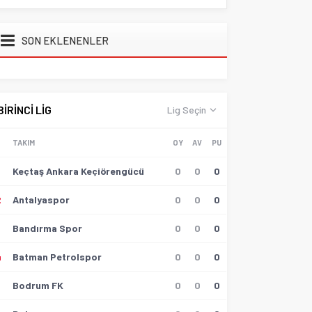
SON EKLENENLER
BİRİNCİ LİG
Lig Seçin
TAKIM
OY
AV
PU
Keçtaş Ankara Keçiörengücü
0
0
0
2
Antalyaspor
0
0
0
3
Bandırma Spor
0
0
0
4
Batman Petrolspor
0
0
0
5
Bodrum FK
0
0
0