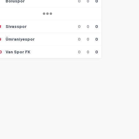
6
Boluspor
0
0
0
8
Sivasspor
0
0
0
9
Ümraniyespor
0
0
0
0
Van Spor FK
0
0
0