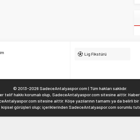
şim
Lig Fikstürü
© 2013-2026 SadeceAntalyaspor.com | Tüm hakları saklıdır.
 telif hakkı korumalı olup, SadeceAntalyaspor.com sitesine aittir. Haberl
eAntalyaspor.com sitesine aittir. Köşe yazılarının tamamı ya da belirli bir
, kişisel görüşleri olup; içeriklerinden SadeceAntalyaspor.com sorumlu tu