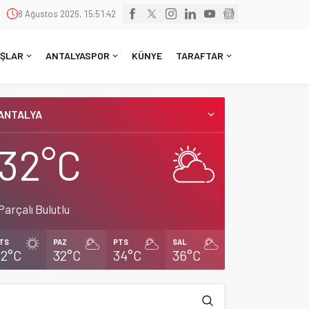
8 Ağustos 2026, 15:51:43
ŞLAR
ANTALYASPOR
KÜNYE
TARAFTAR
ANTALYA
32°C
Parçalı Bulutlu
TS
PAZ
PTS
SAL
32°C
32°C
34°C
36°C