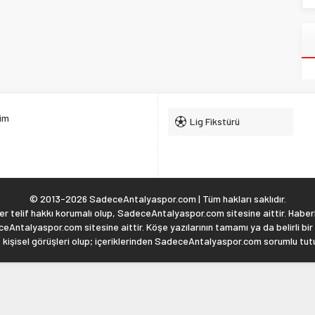
şim
Lig Fikstürü
© 2013-2026 SadeceAntalyaspor.com | Tüm hakları saklıdır.
 telif hakkı korumalı olup, SadeceAntalyaspor.com sitesine aittir. Haberl
eAntalyaspor.com sitesine aittir. Köşe yazılarının tamamı ya da belirli bir
, kişisel görüşleri olup; içeriklerinden SadeceAntalyaspor.com sorumlu tu