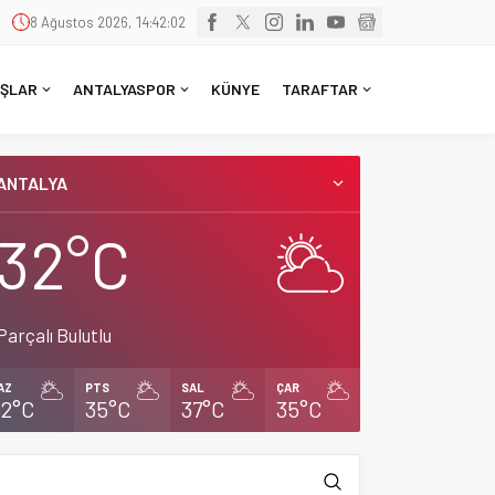
8 Ağustos 2026, 14:42:02
ŞLAR
ANTALYASPOR
KÜNYE
TARAFTAR
ANTALYA
32°C
Parçalı Bulutlu
AZ
PTS
SAL
ÇAR
32°C
35°C
37°C
35°C