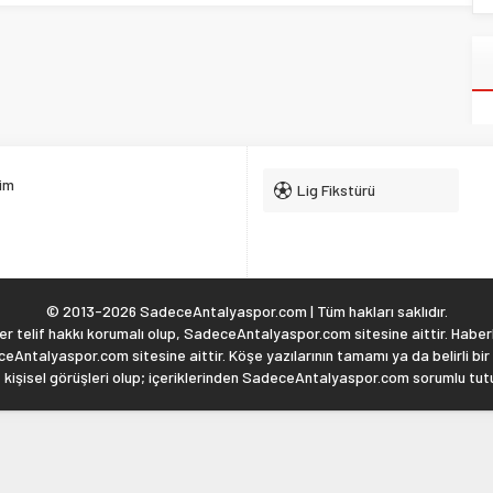
şim
Lig Fikstürü
© 2013-2026 SadeceAntalyaspor.com | Tüm hakları saklıdır.
 telif hakkı korumalı olup, SadeceAntalyaspor.com sitesine aittir. Haberl
eAntalyaspor.com sitesine aittir. Köşe yazılarının tamamı ya da belirli bir
, kişisel görüşleri olup; içeriklerinden SadeceAntalyaspor.com sorumlu tu