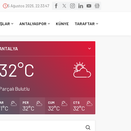
5 Ağustos 2026, 22:33:48
ŞLAR
ANTALYASPOR
KÜNYE
TARAFTAR
ANTALYA
32°C
Parçalı Bulutlu
AR
PER
CUM
CTS
31°C
32°C
32°C
32°C