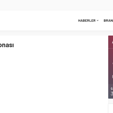
HABERLER
BRAN
onası
Ç