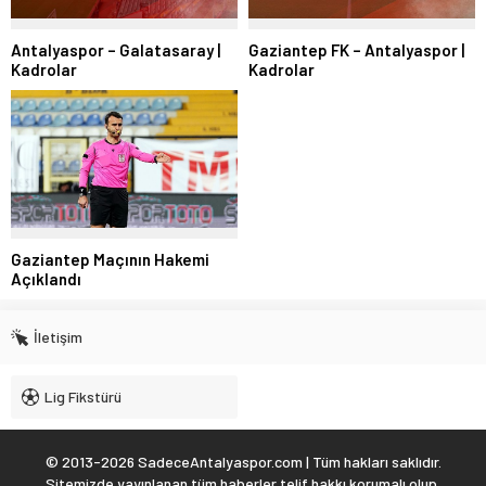
Antalyaspor – Galatasaray |
Gaziantep FK – Antalyaspor |
Kadrolar
Kadrolar
Gaziantep Maçının Hakemi
Açıklandı
İletişim
Lig Fikstürü
© 2013-2026 SadeceAntalyaspor.com | Tüm hakları saklıdır.
Sitemizde yayınlanan tüm haberler telif hakkı korumalı olup,