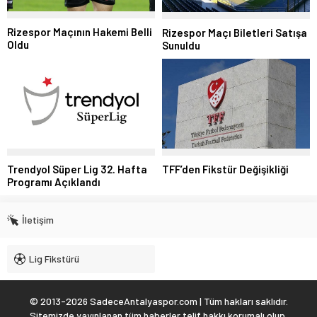
Rizespor Maçının Hakemi Belli
Rizespor Maçı Biletleri Satışa
Oldu
Sunuldu
Trendyol Süper Lig 32. Hafta
TFF’den Fikstür Değişikliği
Programı Açıklandı
İletişim
Lig Fikstürü
© 2013-2026 SadeceAntalyaspor.com | Tüm hakları saklıdır.
Sitemizde yayınlanan tüm haberler telif hakkı korumalı olup,