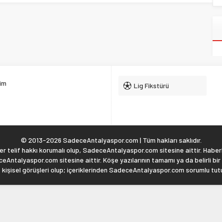
şim
Lig Fikstürü
© 2013-2026 SadeceAntalyaspor.com | Tüm hakları saklıdır.
 telif hakkı korumalı olup, SadeceAntalyaspor.com sitesine aittir. Haberl
eAntalyaspor.com sitesine aittir. Köşe yazılarının tamamı ya da belirli bir
, kişisel görüşleri olup; içeriklerinden SadeceAntalyaspor.com sorumlu tu