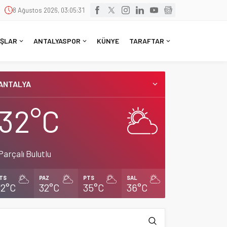
8 Ağustos 2026, 03:05:32
ŞLAR
ANTALYASPOR
KÜNYE
TARAFTAR
ANTALYA
32°C
Parçalı Bulutlu
TS
PAZ
PTS
SAL
32°C
32°C
35°C
36°C