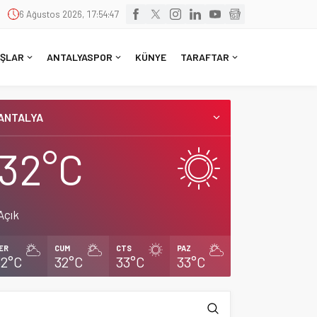
6 Ağustos 2026, 17:54:47
ŞLAR
ANTALYASPOR
KÜNYE
TARAFTAR
ANTALYA
32°C
Açık
ER
CUM
CTS
PAZ
32°C
32°C
33°C
33°C