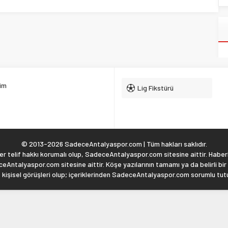
şim
Lig Fikstürü
© 2013-2026 SadeceAntalyaspor.com | Tüm hakları saklıdır.
 telif hakkı korumalı olup, SadeceAntalyaspor.com sitesine aittir. Haberl
eAntalyaspor.com sitesine aittir. Köşe yazılarının tamamı ya da belirli bir
, kişisel görüşleri olup; içeriklerinden SadeceAntalyaspor.com sorumlu tu