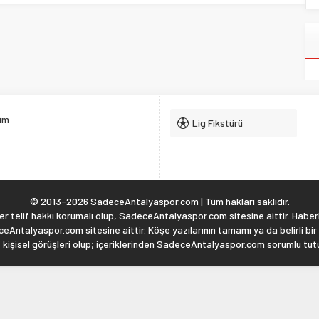
şim
Lig Fikstürü
© 2013-2026 SadeceAntalyaspor.com | Tüm hakları saklıdır.
 telif hakkı korumalı olup, SadeceAntalyaspor.com sitesine aittir. Haberl
eAntalyaspor.com sitesine aittir. Köşe yazılarının tamamı ya da belirli bir
, kişisel görüşleri olup; içeriklerinden SadeceAntalyaspor.com sorumlu tu