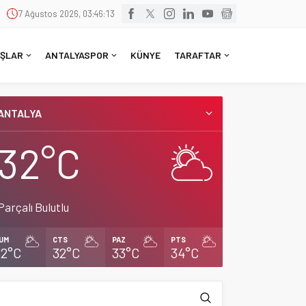
7 Ağustos 2026, 03:46:13
ŞLAR
ANTALYASPOR
KÜNYE
TARAFTAR
ANTALYA
32°C
Parçalı Bulutlu
UM
CTS
PAZ
PTS
32°C
32°C
33°C
34°C