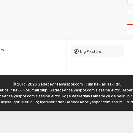
şim
Lig Fikstürü
© 2013-2026 SadeceAntalyaspor.com | Tüm hakları saklıdır.
 telif hakkı korumalı olup, SadeceAntalyaspor.com sitesine aittir. Haberl
eAntalyaspor.com sitesine aittir. Köşe yazılarının tamamı ya da belirli bir
, kişisel görüşleri olup; içeriklerinden SadeceAntalyaspor.com sorumlu tu