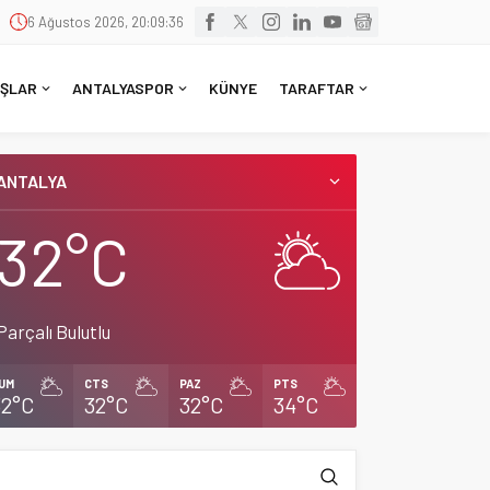
6 Ağustos 2026, 20:09:37
ŞLAR
ANTALYASPOR
KÜNYE
TARAFTAR
ANTALYA
32°C
Parçalı Bulutlu
UM
CTS
PAZ
PTS
32°C
32°C
32°C
34°C