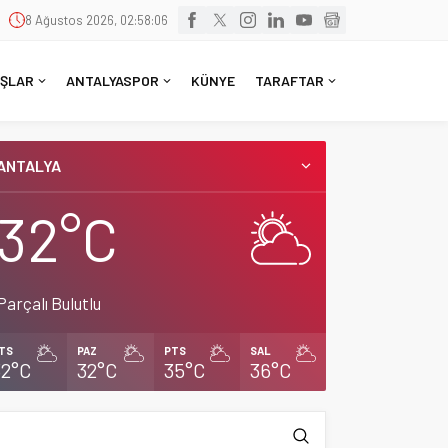
8 Ağustos 2026, 02:58:07
ŞLAR
ANTALYASPOR
KÜNYE
TARAFTAR
ANTALYA
32°C
Parçalı Bulutlu
TS
PAZ
PTS
SAL
32°C
32°C
35°C
36°C