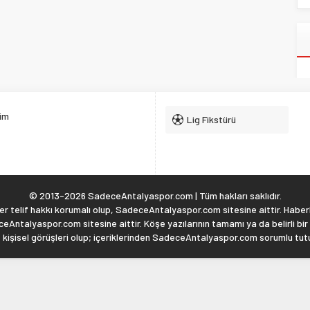
şim
Lig Fikstürü
© 2013-2026 SadeceAntalyaspor.com | Tüm hakları saklıdır.
 telif hakkı korumalı olup, SadeceAntalyaspor.com sitesine aittir. Haberl
eAntalyaspor.com sitesine aittir. Köşe yazılarının tamamı ya da belirli bir
, kişisel görüşleri olup; içeriklerinden SadeceAntalyaspor.com sorumlu tu