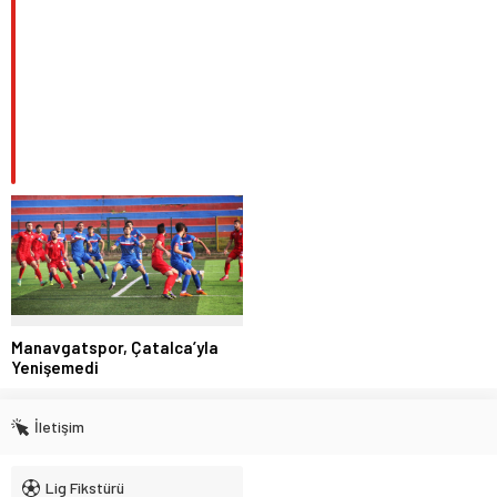
Manavgatspor, Çatalca’yla
Yenişemedi
İletişim
Lig Fikstürü