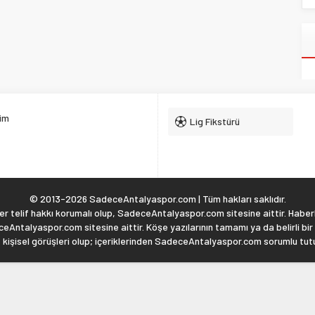
şim
Lig Fikstürü
© 2013-2026 SadeceAntalyaspor.com | Tüm hakları saklıdır.
 telif hakkı korumalı olup, SadeceAntalyaspor.com sitesine aittir. Haberl
eAntalyaspor.com sitesine aittir. Köşe yazılarının tamamı ya da belirli bir
, kişisel görüşleri olup; içeriklerinden SadeceAntalyaspor.com sorumlu tu