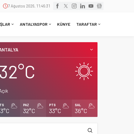
7 Ağustos 2026, 11:46:32
ŞLAR
ANTALYASPOR
KÜNYE
TARAFTAR
ANTALYA
32°C
Açık
TS
PAZ
PTS
SAL
33°C
32°C
33°C
36°C