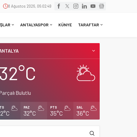
8 Ağustos 2026, 06:02:50
ŞLAR
ANTALYASPOR
KÜNYE
TARAFTAR
ANTALYA
32°C
Parçalı Bulutlu
TS
PAZ
PTS
SAL
32°C
32°C
35°C
36°C