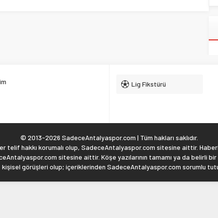
şim
Lig Fikstürü
© 2013-2026 SadeceAntalyaspor.com | Tüm hakları saklıdır.
 telif hakkı korumalı olup, SadeceAntalyaspor.com sitesine aittir. Haberl
eAntalyaspor.com sitesine aittir. Köşe yazılarının tamamı ya da belirli bir
, kişisel görüşleri olup; içeriklerinden SadeceAntalyaspor.com sorumlu tu