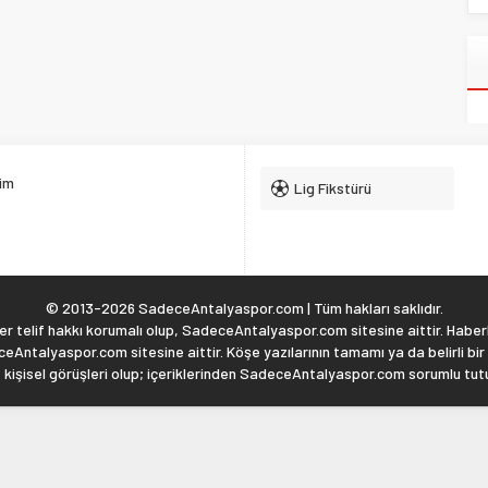
şim
Lig Fikstürü
© 2013-2026 SadeceAntalyaspor.com | Tüm hakları saklıdır.
 telif hakkı korumalı olup, SadeceAntalyaspor.com sitesine aittir. Haberl
eAntalyaspor.com sitesine aittir. Köşe yazılarının tamamı ya da belirli bir
, kişisel görüşleri olup; içeriklerinden SadeceAntalyaspor.com sorumlu tu