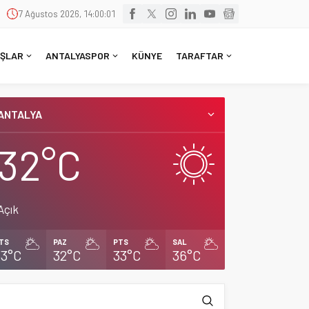
7 Ağustos 2026, 14:00:02
ŞLAR
ANTALYASPOR
KÜNYE
TARAFTAR
ANTALYA
32°C
Açık
TS
PAZ
PTS
SAL
33°C
32°C
33°C
36°C