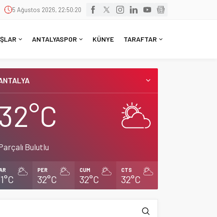
5 Ağustos 2026, 22:50:20
ŞLAR
ANTALYASPOR
KÜNYE
TARAFTAR
ANTALYA
32°C
Parçalı Bulutlu
AR
PER
CUM
CTS
31°C
32°C
32°C
32°C