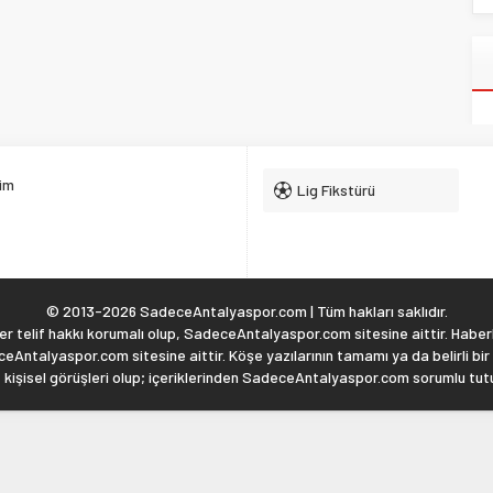
şim
Lig Fikstürü
© 2013-2026 SadeceAntalyaspor.com | Tüm hakları saklıdır.
 telif hakkı korumalı olup, SadeceAntalyaspor.com sitesine aittir. Haberl
eAntalyaspor.com sitesine aittir. Köşe yazılarının tamamı ya da belirli bir
, kişisel görüşleri olup; içeriklerinden SadeceAntalyaspor.com sorumlu tu