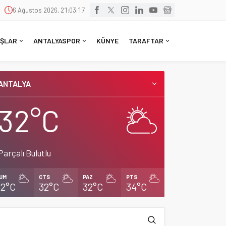
6 Ağustos 2026, 21:03:18
ŞLAR
ANTALYASPOR
KÜNYE
TARAFTAR
ANTALYA
32°C
Parçalı Bulutlu
UM
CTS
PAZ
PTS
32°C
32°C
32°C
34°C