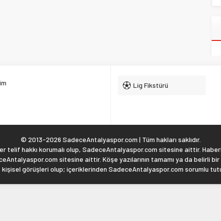
şim
Lig Fikstürü
© 2013-2026 SadeceAntalyaspor.com | Tüm hakları saklıdır.
 telif hakkı korumalı olup, SadeceAntalyaspor.com sitesine aittir. Haberl
eAntalyaspor.com sitesine aittir. Köşe yazılarının tamamı ya da belirli bir
, kişisel görüşleri olup; içeriklerinden SadeceAntalyaspor.com sorumlu tu