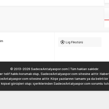
şim
Lig Fikstürü
© 2013-2026 SadeceAntalyaspor.com | Tüm hakları saklıdır.
 telif hakkı korumalı olup, SadeceAntalyaspor.com sitesine aittir. Haberl
eAntalyaspor.com sitesine aittir. Köşe yazılarının tamamı ya da belirli bir
, kişisel görüşleri olup; içeriklerinden SadeceAntalyaspor.com sorumlu tu