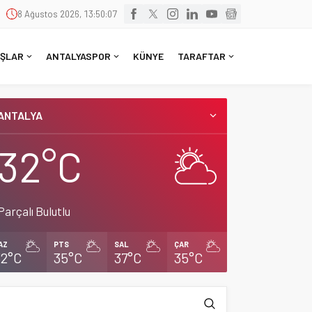
8 Ağustos 2026, 13:50:08
ŞLAR
ANTALYASPOR
KÜNYE
TARAFTAR
ANTALYA
32°C
Parçalı Bulutlu
AZ
PTS
SAL
ÇAR
32°C
35°C
37°C
35°C