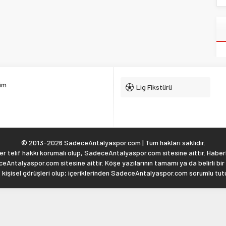
şim
Lig Fikstürü
© 2013-2026 SadeceAntalyaspor.com | Tüm hakları saklıdır.
 telif hakkı korumalı olup, SadeceAntalyaspor.com sitesine aittir. Haberl
eAntalyaspor.com sitesine aittir. Köşe yazılarının tamamı ya da belirli bir
, kişisel görüşleri olup; içeriklerinden SadeceAntalyaspor.com sorumlu tu