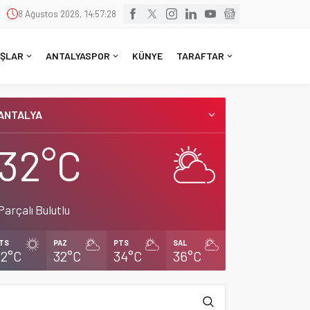
8 Ağustos 2026, 14:57:29
ŞLAR
ANTALYASPOR
KÜNYE
TARAFTAR
ANTALYA
32°C
Parçalı Bulutlu
TS
PAZ
PTS
SAL
32°C
32°C
34°C
36°C