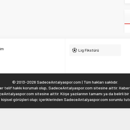
şim
Lig Fikstürü
© 2013-2026 SadeceAntalyaspor.com | Tüm hakları saklıdır.
 telif hakkı korumalı olup, SadeceAntalyaspor.com sitesine aittir. Haberl
eAntalyaspor.com sitesine aittir. Köşe yazılarının tamamı ya da belirli bir
, kişisel görüşleri olup; içeriklerinden SadeceAntalyaspor.com sorumlu tu