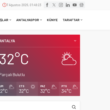
7 Ağustos 2026, 01:49:24
ŞLAR
ANTALYASPOR
KÜNYE
TARAFTAR
ANTALYA
32°C
Parçalı Bulutlu
UM
CTS
PAZ
PTS
32°C
32°C
32°C
34°C