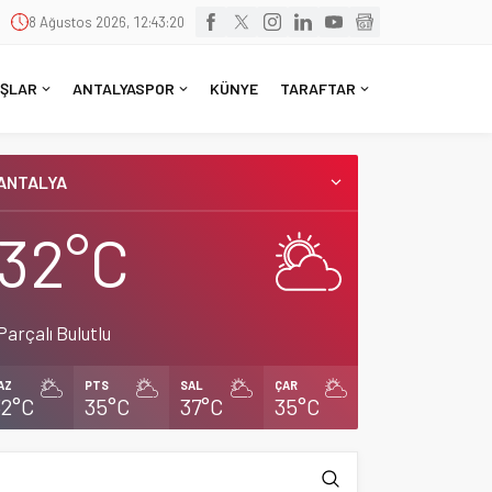
8 Ağustos 2026, 12:43:21
ŞLAR
ANTALYASPOR
KÜNYE
TARAFTAR
ANTALYA
32°C
Parçalı Bulutlu
AZ
PTS
SAL
ÇAR
32°C
35°C
37°C
35°C