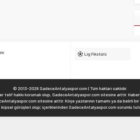
şim
Lig Fikstürü
© 2013-2026 SadeceAntalyaspor.com | Tüm hakları saklıdır.
 telif hakkı korumalı olup, SadeceAntalyaspor.com sitesine aittir. Haberl
eAntalyaspor.com sitesine aittir. Köşe yazılarının tamamı ya da belirli bir
, kişisel görüşleri olup; içeriklerinden SadeceAntalyaspor.com sorumlu tu