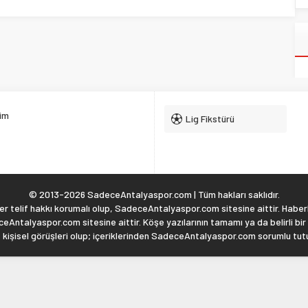
şim
Lig Fikstürü
© 2013-2026 SadeceAntalyaspor.com | Tüm hakları saklıdır.
 telif hakkı korumalı olup, SadeceAntalyaspor.com sitesine aittir. Haberl
eAntalyaspor.com sitesine aittir. Köşe yazılarının tamamı ya da belirli bir
, kişisel görüşleri olup; içeriklerinden SadeceAntalyaspor.com sorumlu tu