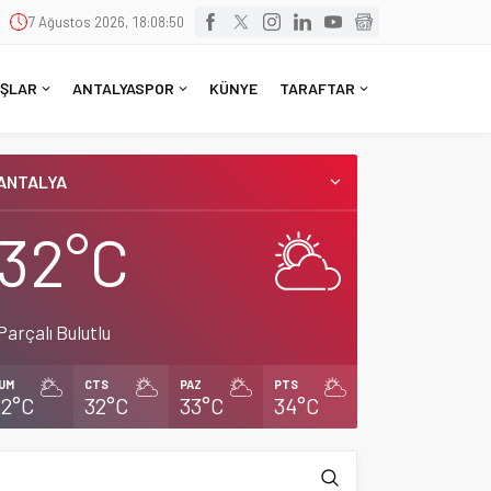
7 Ağustos 2026, 18:08:51
ŞLAR
ANTALYASPOR
KÜNYE
TARAFTAR
ANTALYA
32°C
Parçalı Bulutlu
UM
CTS
PAZ
PTS
32°C
32°C
33°C
34°C