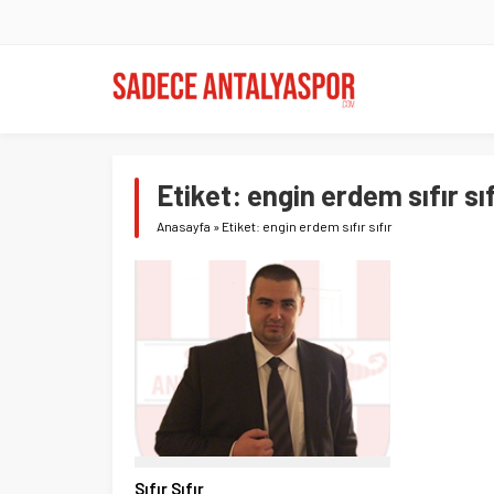
Etiket:
engin erdem sıfır sıf
Anasayfa
»
Etiket: engin erdem sıfır sıfır
Sıfır Sıfır