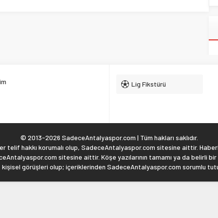
şim
Lig Fikstürü
© 2013-2026 SadeceAntalyaspor.com | Tüm hakları saklıdır.
 telif hakkı korumalı olup, SadeceAntalyaspor.com sitesine aittir. Haberl
eAntalyaspor.com sitesine aittir. Köşe yazılarının tamamı ya da belirli bir
, kişisel görüşleri olup; içeriklerinden SadeceAntalyaspor.com sorumlu tu