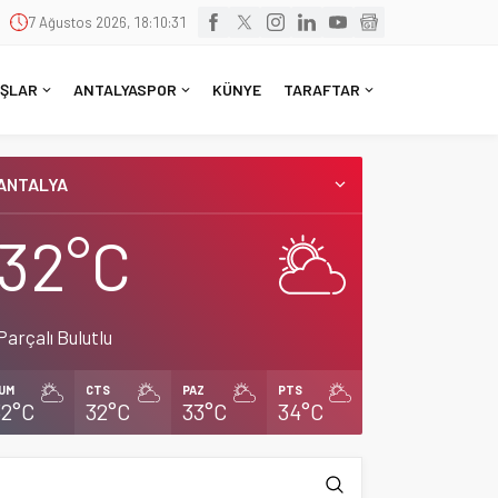
7 Ağustos 2026, 18:10:32
ŞLAR
ANTALYASPOR
KÜNYE
TARAFTAR
ANTALYA
32°C
Parçalı Bulutlu
UM
CTS
PAZ
PTS
32°C
32°C
33°C
34°C