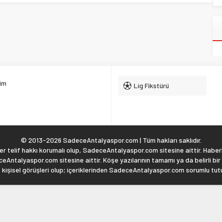
şim
Lig Fikstürü
© 2013-2026 SadeceAntalyaspor.com | Tüm hakları saklıdır.
 telif hakkı korumalı olup, SadeceAntalyaspor.com sitesine aittir. Haberl
eAntalyaspor.com sitesine aittir. Köşe yazılarının tamamı ya da belirli bir
, kişisel görüşleri olup; içeriklerinden SadeceAntalyaspor.com sorumlu tu