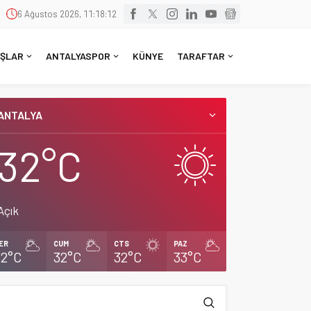
6 Ağustos 2026, 11:18:12
ŞLAR
ANTALYASPOR
KÜNYE
TARAFTAR
ANTALYA
32°C
Açık
ER
CUM
CTS
PAZ
32°C
32°C
32°C
33°C