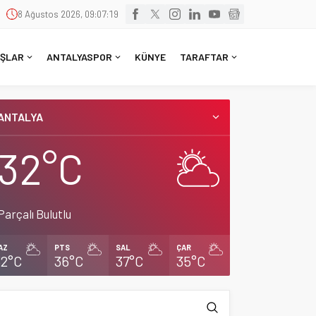
8 Ağustos 2026, 09:07:20
ŞLAR
ANTALYASPOR
KÜNYE
TARAFTAR
ANTALYA
32°C
Parçalı Bulutlu
AZ
PTS
SAL
ÇAR
32°C
36°C
37°C
35°C