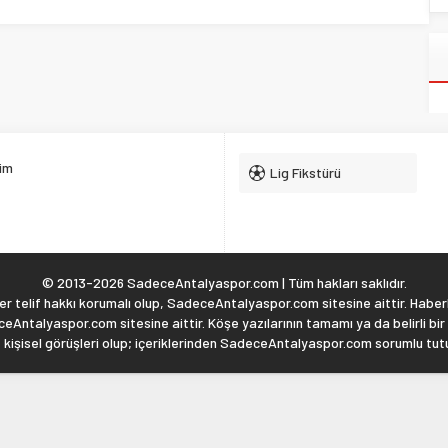
şim
Lig Fikstürü
© 2013-2026 SadeceAntalyaspor.com | Tüm hakları saklıdır.
 telif hakkı korumalı olup, SadeceAntalyaspor.com sitesine aittir. Haberl
eAntalyaspor.com sitesine aittir. Köşe yazılarının tamamı ya da belirli bir
, kişisel görüşleri olup; içeriklerinden SadeceAntalyaspor.com sorumlu tu