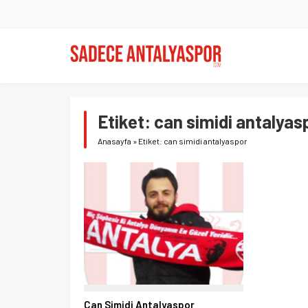
Etiket:
can simidi antalyas
Anasayfa
»
Etiket: can simidi antalyaspor
Can Simidi Antalyaspor