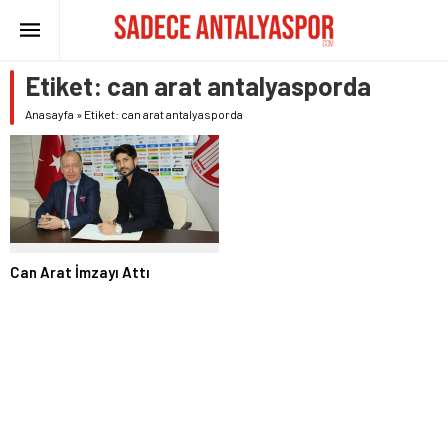
Etiket:
can arat antalyasporda
Anasayfa
»
Etiket: can arat antalyasporda
Can Arat İmzayı Attı