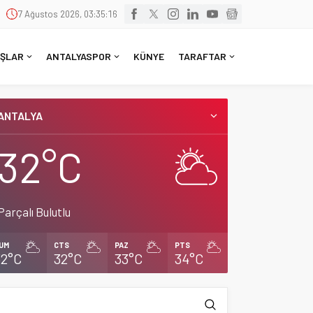
7 Ağustos 2026, 03:35:16
ŞLAR
ANTALYASPOR
KÜNYE
TARAFTAR
ANTALYA
32°C
Parçalı Bulutlu
UM
CTS
PAZ
PTS
32°C
32°C
33°C
34°C