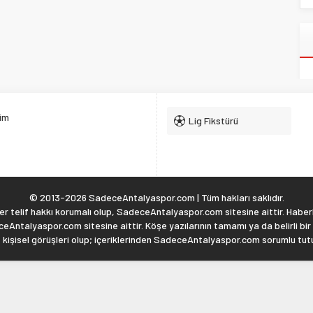
şim
Lig Fikstürü
© 2013-2026 SadeceAntalyaspor.com | Tüm hakları saklıdır.
 telif hakkı korumalı olup, SadeceAntalyaspor.com sitesine aittir. Haberl
eAntalyaspor.com sitesine aittir. Köşe yazılarının tamamı ya da belirli bir
, kişisel görüşleri olup; içeriklerinden SadeceAntalyaspor.com sorumlu tu