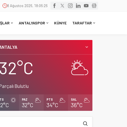
8 Ağustos 2026, 18:06:26
ŞLAR
ANTALYASPOR
KÜNYE
TARAFTAR
ANTALYA
32°C
Parçalı Bulutlu
TS
PAZ
PTS
SAL
32°C
32°C
34°C
36°C