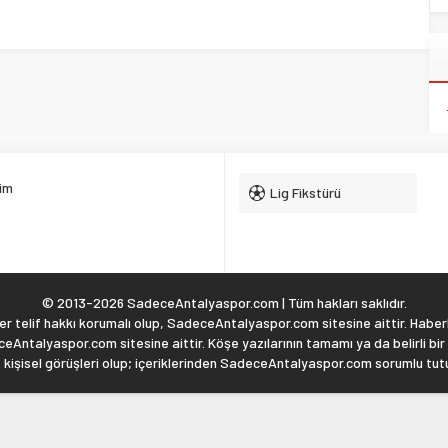
şim
Lig Fikstürü
© 2013-2026 SadeceAntalyaspor.com | Tüm hakları saklıdır.
 telif hakkı korumalı olup, SadeceAntalyaspor.com sitesine aittir. Haberl
eAntalyaspor.com sitesine aittir. Köşe yazılarının tamamı ya da belirli bir
, kişisel görüşleri olup; içeriklerinden SadeceAntalyaspor.com sorumlu tu