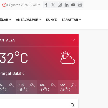
8 Ağustos 2026, 10:39:24
ŞLAR
ANTALYASPOR
KÜNYE
TARAFTAR
ANTALYA
32°C
Parçalı Bulutlu
AZ
PTS
SAL
ÇAR
32°C
36°C
37°C
35°C