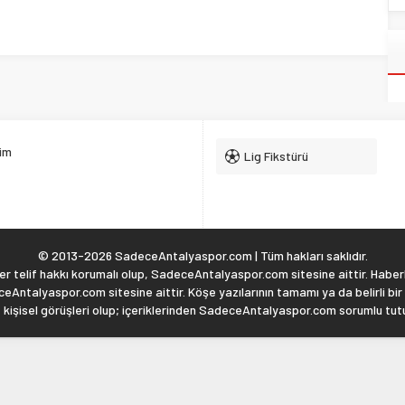
şim
Lig Fikstürü
© 2013-2026 SadeceAntalyaspor.com | Tüm hakları saklıdır.
 telif hakkı korumalı olup, SadeceAntalyaspor.com sitesine aittir. Haberl
eAntalyaspor.com sitesine aittir. Köşe yazılarının tamamı ya da belirli bir
, kişisel görüşleri olup; içeriklerinden SadeceAntalyaspor.com sorumlu tu