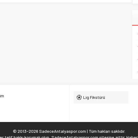
şim
Lig Fikstürü
© 2013-2026 SadeceAntalyaspor.com | Tüm hakları saklıdır.
 telif hakkı korumalı olup, SadeceAntalyaspor.com sitesine aittir. Haberl