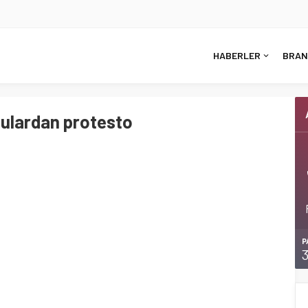
HABERLER
BRAN
culardan protesto
P