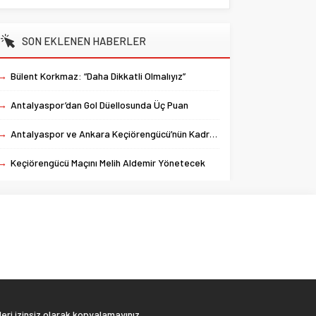
SON EKLENEN HABERLER
→
Bülent Korkmaz: “Daha Dikkatli Olmalıyız”
→
Antalyaspor’dan Gol Düellosunda Üç Puan
→
Antalyaspor ve Ankara Keçiörengücü’nün Kadroları Belli Oldu
→
Keçiörengücü Maçını Melih Aldemir Yönetecek
eri izinsiz olarak kopyalamayınız.