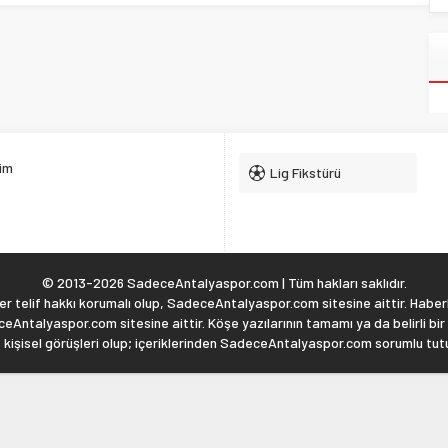
şim
Lig Fikstürü
© 2013-2026 SadeceAntalyaspor.com | Tüm hakları saklıdır.
 telif hakkı korumalı olup, SadeceAntalyaspor.com sitesine aittir. Haberl
eAntalyaspor.com sitesine aittir. Köşe yazılarının tamamı ya da belirli bir
, kişisel görüşleri olup; içeriklerinden SadeceAntalyaspor.com sorumlu tu