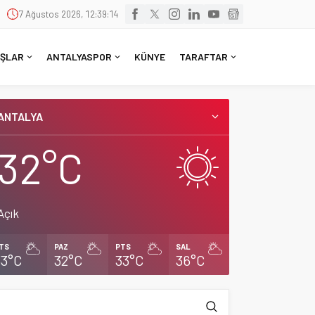
7 Ağustos 2026, 12:39:14
ŞLAR
ANTALYASPOR
KÜNYE
TARAFTAR
ANTALYA
32°C
Açık
TS
PAZ
PTS
SAL
33°C
32°C
33°C
36°C