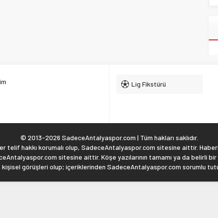
şim
Lig Fikstürü
© 2013-2026 SadeceAntalyaspor.com | Tüm hakları saklıdır.
 telif hakkı korumalı olup, SadeceAntalyaspor.com sitesine aittir. Haberl
eAntalyaspor.com sitesine aittir. Köşe yazılarının tamamı ya da belirli bir
, kişisel görüşleri olup; içeriklerinden SadeceAntalyaspor.com sorumlu tu