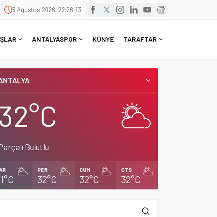
5 Ağustos 2026, 22:26:14
ŞLAR
ANTALYASPOR
KÜNYE
TARAFTAR
ANTALYA
32°C
Parçalı Bulutlu
AR
PER
CUM
CTS
31°C
32°C
32°C
32°C