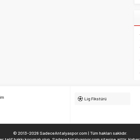
şim
Lig Fikstürü
© 2013-2026 SadeceAntalyaspor.com | Tüm hakları saklıdır.
 telif hakkı korumalı olup, SadeceAntalyaspor.com sitesine aittir. Haberl