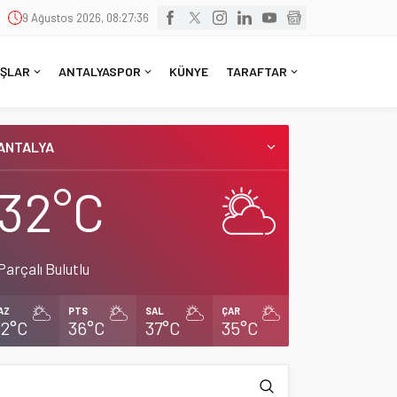
9 Ağustos 2026, 08:27:36
ŞLAR
ANTALYASPOR
KÜNYE
TARAFTAR
ANTALYA
32°C
Parçalı Bulutlu
AZ
PTS
SAL
ÇAR
32°C
36°C
37°C
35°C