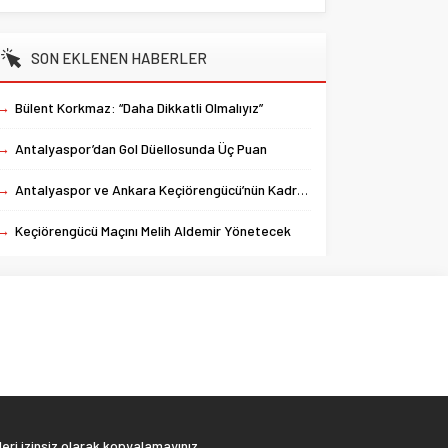
SON EKLENEN HABERLER
→
Bülent Korkmaz: “Daha Dikkatli Olmalıyız”
→
Antalyaspor’dan Gol Düellosunda Üç Puan
→
Antalyaspor ve Ankara Keçiörengücü’nün Kadroları Belli Oldu
→
Keçiörengücü Maçını Melih Aldemir Yönetecek
eri izinsiz olarak kopyalamayınız.